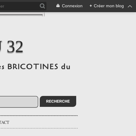
Connexion
+
Créer mon blog
 32
 des BRICOTINES du
TACT