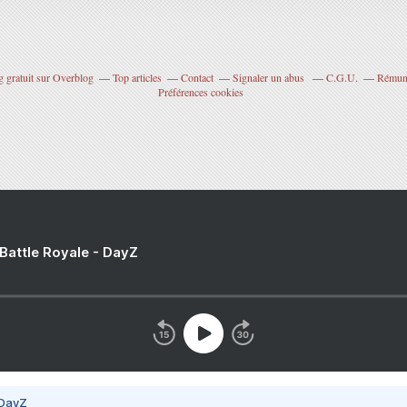
g gratuit sur Overblog
Top articles
Contact
Signaler un abus
C.G.U.
Rémuné
Préférences cookies
 Battle Royale - DayZ
 DayZ