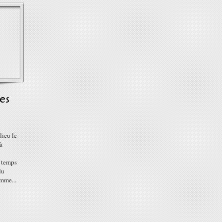
es
lieu le
à
 temps
du
mme...